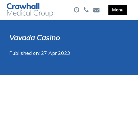
Vavada Casino
Published on: 27 Apr 2023