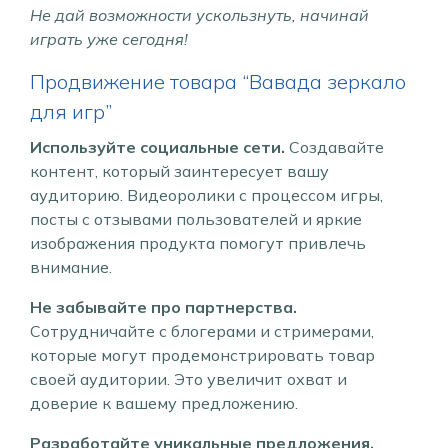
Не дай возможности ускользнуть, начинай
играть уже сегодня!
Продвижение товара “Вавада зеркало
для игр”
Используйте социальные сети.
Создавайте
контент, который заинтересует вашу
аудиторию. Видеоролики с процессом игры,
посты с отзывами пользователей и яркие
изображения продукта помогут привлечь
внимание.
Не забывайте про партнерства.
Сотрудничайте с блогерами и стримерами,
которые могут продемонстрировать товар
своей аудитории. Это увеличит охват и
доверие к вашему предложению.
Разработайте уникальные предложения.