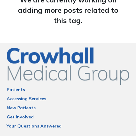
adding more posts related to
this tag.
Patients
Accessing Services
New Patients
Get Involved
Your Questions Answered