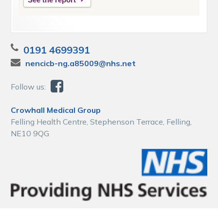
0191 4699391
nencicb-ng.a85009@nhs.net
Follow us:
Crowhall Medical Group
Felling Health Centre, Stephenson Terrace, Felling,
NE10 9QG