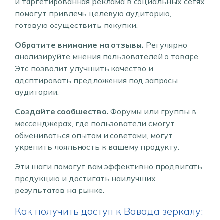
и таргетированная реклама в социальных сетях
помогут привлечь целевую аудиторию,
готовую осуществить покупки.
Обратите внимание на отзывы.
Регулярно
анализируйте мнения пользователей о товаре.
Это позволит улучшить качество и
адаптировать предложения под запросы
аудитории.
Создайте сообщество.
Форумы или группы в
мессенджерах, где пользователи смогут
обмениваться опытом и советами, могут
укрепить лояльность к вашему продукту.
Эти шаги помогут вам эффективно продвигать
продукцию и достигать наилучших
результатов на рынке.
Как получить доступ к Вавада зеркалу: